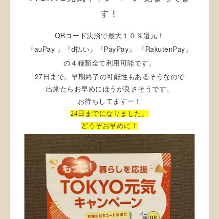
す！
QR
コード決済で最大１０％還元！
auPay
d
PayPay
RakutenPay
『
』『
払い』『
』
『
』
の４種類全て利用可能です。
27
日まで。早期終了の可能性もあるそうなので
出来たらお早めにほうが良さそうです。
お待ちしてますー！
24日までになりました。
どうぞお早めに！