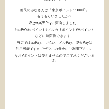
11000P
都民のみなさんは『東京ポイント
』
もうもらいましたか？
#
Pay
私は
楽天
に変換しました。
#auPAY#d
#
#V
ポイント
メルカリポイント
ポイント
などに時変換できます。
auPay
Pay
Pay
当店では
、ｄ払い、メル
、楽天
は
利用可能ですのでぜひこの機会にご利用下さい。
V
なお
ポイントは使えませんのでご了承くださいま
せ。