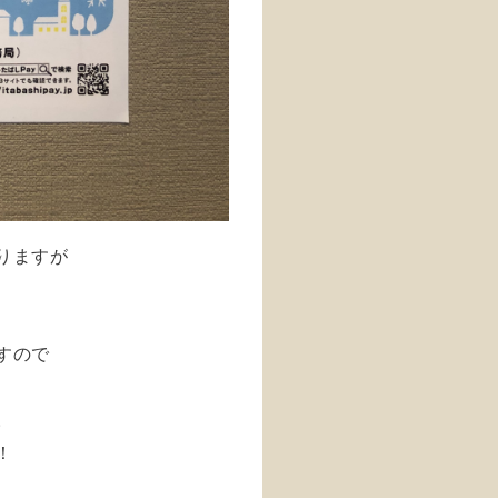
りますが
すので
。
！