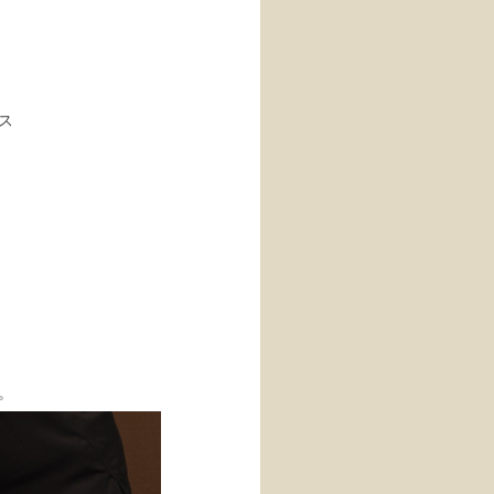
ス
。
。