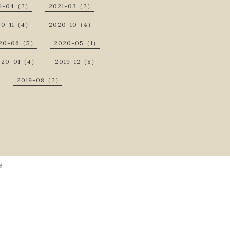
1-04（2）
2021-03（2）
20-11（4）
2020-10（4）
20-06（5）
2020-05（1）
020-01（4）
2019-12（8）
2019-08（2）
d.