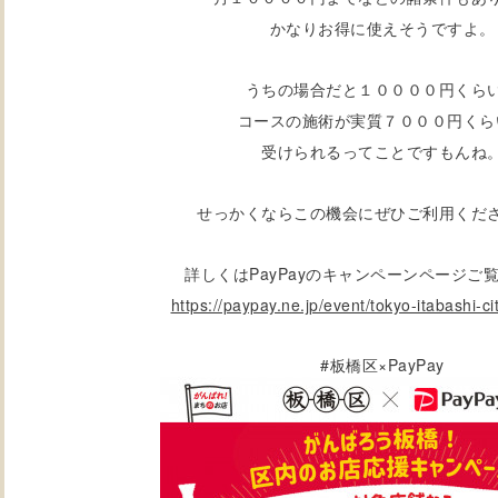
かなりお得に使えそうですよ。
うちの場合だと１００００円くら
コースの施術が実質７０００円くら
受けられるってことですもんね
せっかくならこの機会にぜひご利用くだ
詳しくはPayPayのキャンペーンページご
https://paypay.ne.jp/event/tokyo-itabashi-c
#
×PayPay
板橋区