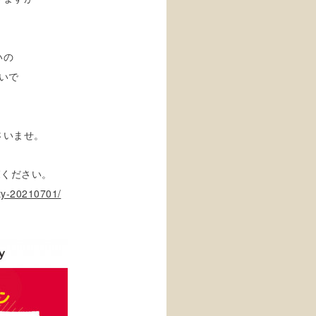
いの
いで
。
さいませ。
覧ください。
ity-20210701/