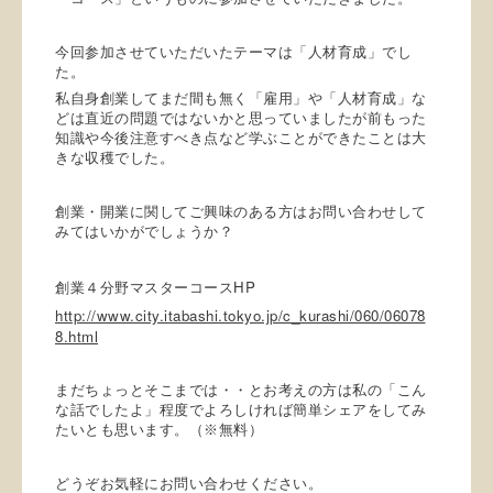
今回参加させていただいたテーマは「人材育成」でし
た。
私自身創業してまだ間も無く「雇用」や「人材育成」な
どは直近の問題ではないかと思っていましたが前もった
知識や今後注意すべき点など学ぶことができたことは大
きな収穫でした。
創業・開業に関してご興味のある方はお問い合わせして
みてはいかがでしょうか？
HP
創業４分野マスターコース
http://www.city.itabashi.tokyo.jp/c_kurashi/060/06078
8.html
まだちょっとそこまでは・・とお考えの方は私の「こん
な話でしたよ」程度でよろしければ簡単シェアをしてみ
たいとも思います。（※無料）
どうぞお気軽にお問い合わせください。